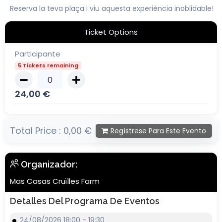
Reserva la teva plaça i viu aquesta experiència inoblidable!
Ticket Options
Participante
5 Tickets remaining
24,00
€
Total Price :
0,00 €
Regístrese Para Este Evento
Organizador:
Mas Casas Cruïlles Farm
Detalles Del Programa De Eventos
24/08/2026 18:00 - 19:30