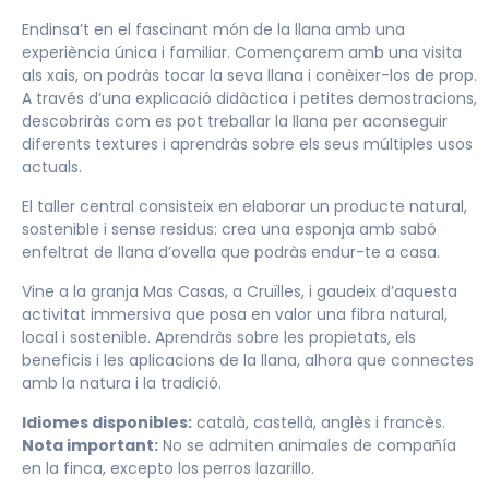
Endinsa’t en el fascinant món de la llana amb una
experiència única i familiar. Començarem amb una visita
als xais, on podràs tocar la seva llana i conèixer-los de prop.
A través d’una explicació didàctica i petites demostracions,
descobriràs com es pot treballar la llana per aconseguir
diferents textures i aprendràs sobre els seus múltiples usos
actuals.
El taller central consisteix en elaborar un producte natural,
sostenible i sense residus: crea una esponja amb sabó
enfeltrat de llana d’ovella que podràs endur-te a casa.
Vine a la granja Mas Casas, a Cruïlles, i gaudeix d’aquesta
activitat immersiva que posa en valor una fibra natural,
local i sostenible. Aprendràs sobre les propietats, els
beneficis i les aplicacions de la llana, alhora que connectes
amb la natura i la tradició.
Idiomes disponibles:
català, castellà, anglès i francès.
Nota important:
No se admiten animales de compañía
en la finca, excepto los perros lazarillo.