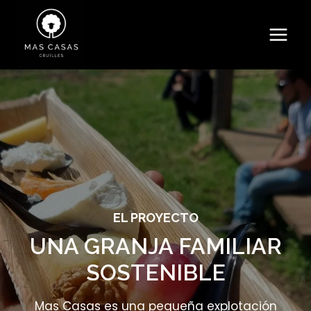
Saltar
al
contenido
EL PROYECTO
UNA GRANJA FAMILIAR
SOSTENIBLE
Mas Casas es una pequeña explotación