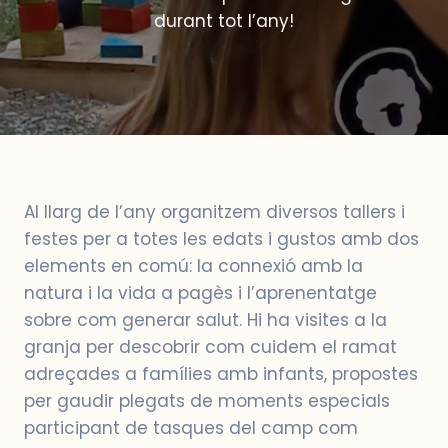
durant tot l’any!
Al llarg de l’any organitzem diversos tallers i
festes per a totes les edats i gustos amb dos
elements en comú: la connexió amb la
natura i la vida a pagès i l’aprenentatge
sobre com generar salut. Hi ha visites a la
granja per descobrir com cuidem el ramat
adreçades a famílies amb infants, propostes
per gaudir plegats de moments especials
participant de tasques del camp com