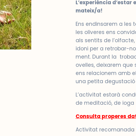
L’experiència d’estar
mateix/a!
Ens endinsarem a les te
les oliveres ens convi
als sentits de l’olfacte,
idoni per a retrobar-n
ment. Durant la trob
ovelles, deixarem que
ens relacionem amb el
una petita degustació 
L’activitat estarà con
de meditació, de ioga
Consulta properes da
Activitat recomanada a