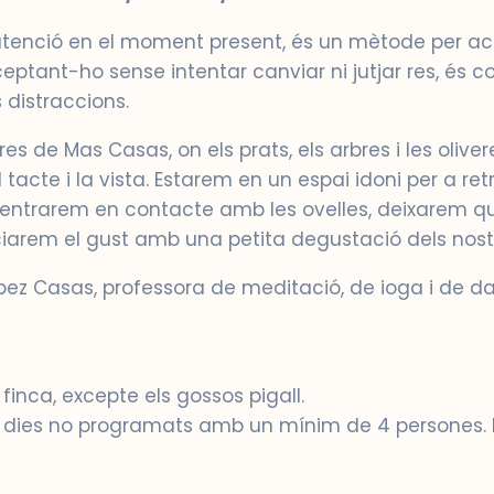
 atenció en el moment present, és un mètode per ac
ceptant-ho sense intentar canviar ni jutjar res, és 
s distraccions.
res de Mas Casas, on els prats, els arbres i les oliv
 el tacte i la vista. Estarem en un espai idoni per a r
entrarem en contacte amb les ovelles, deixarem q
ciarem el gust amb una petita degustació dels nost
ópez Casas, professora de meditació, de ioga i de 
nca, excepte els gossos pigall.
tres dies no programats amb un mínim de 4 persones.