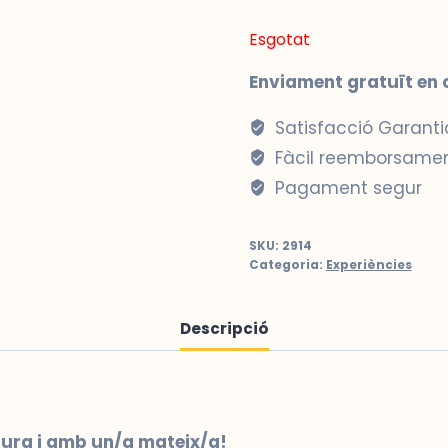
Esgotat
Enviament gratuït en
Satisfacció Garant
Fàcil reemborsame
Pagament segur
SKU:
2914
Categoria:
Experiències
Descripció
tura i amb un/a mateix/a!