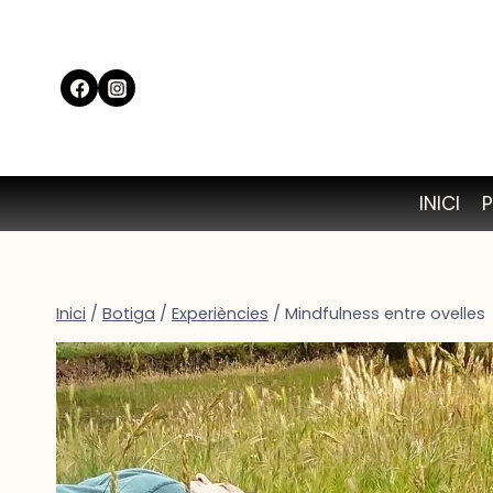
Vés
al
contingut
INICI
Inici
/
Botiga
/
Experiències
/
Mindfulness entre ovelles