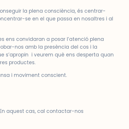
onseguir la plena consciència, és centrar-
concentrar-se en el que passa en nosaltres i al
eres ens convidaran a posar l’atenció plena
etrobar-nos amb la presència del cos i la
ue s’apropin i veurem què ens desperta quan
res productes.
dansa i moviment conscient.
 En aquest cas, cal contactar-nos