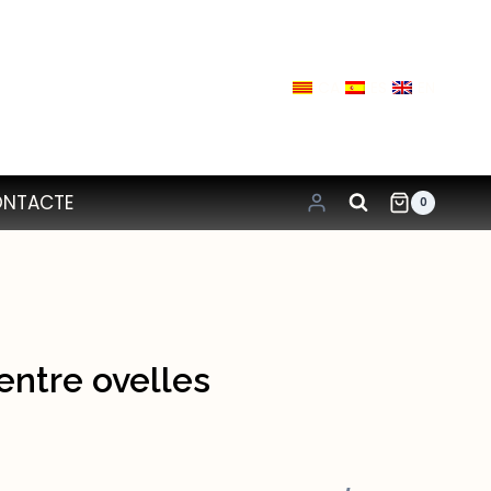
CA
ES
EN
NTACTE
0
entre ovelles