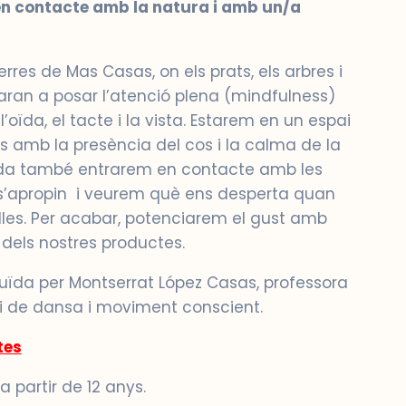
 en contacte amb la natura i amb un/a
rres de Mas Casas, on els prats, els arbres i
daran a posar l’atenció plena (mindfulness)
 l’oïda, el tacte i la vista. Estarem en un espai
os amb la presència del cos i la calma de la
ada també entrarem en contacte amb les
 s’apropin i veurem què ens desperta quan
les. Per acabar, potenciarem el gust amb
dels nostres productes.
duïda per Montserrat López Casas, professora
 i de dansa i moviment conscient.
tes
 partir de 12 anys.