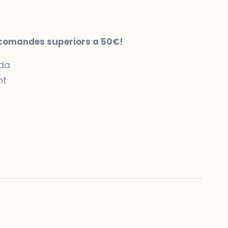
 comandes superiors a 50€!
ida
nt