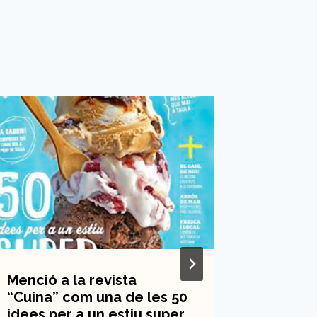
Menció a la revista
Publica
“Cuina” com una de les 50
sobre “L
idees per a un estiu super
matèria