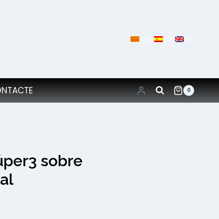
CA
ES
EN
NTACTE
0
úper3 sobre
al