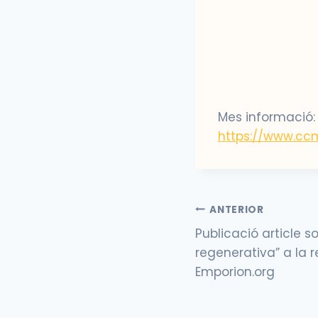
Mes informació:
https://www.cc
Navegació
ANTERIOR
d'entrades
Publicació article so
regenerativa” a la r
Emporion.org