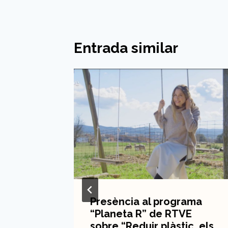
Entrada similar
Este
Presència al programa
e en
“Planeta R” de RTVE
de
sobre “Reduir plàstic, els