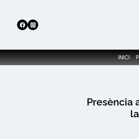
Vés
al
contingut
INICI
Presència 
l