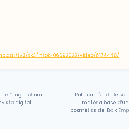
ma.cat/tv3/sx3/infok-06092022/video/6174440/
bre “L’agricultura
Publicació article sobr
evista digital
matèria base d’un
cosmètics del Baix Empo