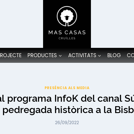
PROJECTE
PRODUCTES
ACTIVITATS
BLOG
CO
PRESÉNCIA ALS MEDIA
al programa InfoK del canal S
a pedregada històrica a la Bisb
26/09/2022