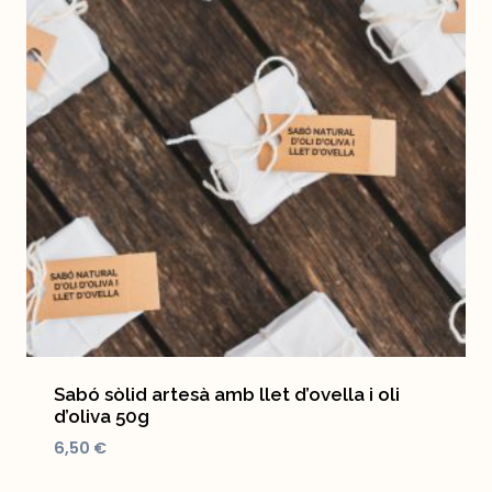
Sabó sòlid artesà amb llet d’ovella i oli
d’oliva 50g
6,50
€