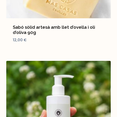
Sabó sòlid artesà amb llet d’ovella i oli
d’oliva 90g
12,00
€