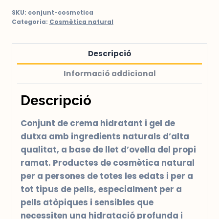
base
SKU:
conjunt-cosmetica
de
Categoria:
Cosmètica natural
llet
d'ovella
Descripció
Informació addicional
Descripció
Conjunt de crema hidratant i gel de
dutxa amb ingredients naturals d’alta
qualitat, a base de llet d’ovella del propi
ramat. Productes de cosmètica natural
per a persones de totes les edats i per a
tot tipus de pells, especialment per a
pells atòpiques i sensibles que
necessiten una hidratació profunda i