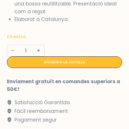
una bossa reutilitzable. Presentació ideal
com a regal.
Elaborat a Catalunya.
En estoc
quantitat
de
AFEGEIX A LA CISTELLA
Conjunt
de
crema
Enviament gratuït en comandes superiors a
hidratant
50€!
i
Satisfacció Garantida
gel
de
Fàcil reemborsament
dutxa
Pagament segur
a