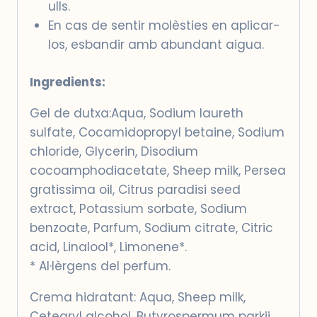
ulls.
En cas de sentir molèsties en aplicar-
los, esbandir amb abundant aigua.
Ingredients:
Gel de dutxa:Aqua, Sodium laureth
sulfate, Cocamidopropyl betaine, Sodium
chloride, Glycerin, Disodium
cocoamphodiacetate, Sheep milk, Persea
gratissima oil, Citrus paradisi seed
extract, Potassium sorbate, Sodium
benzoate, Parfum, Sodium citrate, Citric
acid, Linalool*, Limonene*.
* Al·lèrgens del perfum.
Crema hidratant: Aqua, Sheep milk,
Cetearyl alcohol, Butyrospermum parkii