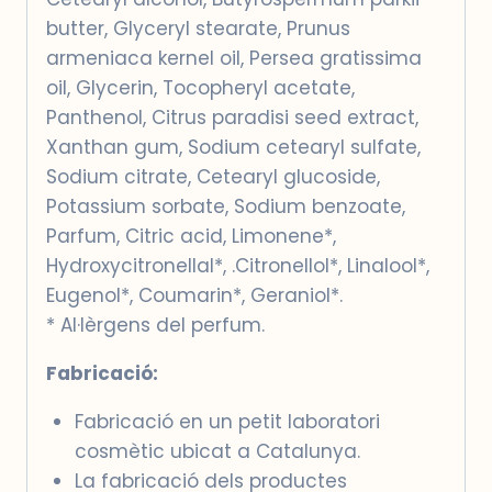
butter, Glyceryl stearate, Prunus
armeniaca kernel oil, Persea gratissima
oil, Glycerin, Tocopheryl acetate,
Panthenol, Citrus paradisi seed extract,
Xanthan gum, Sodium cetearyl sulfate,
Sodium citrate, Cetearyl glucoside,
Potassium sorbate, Sodium benzoate,
Parfum, Citric acid, Limonene*,
Hydroxycitronellal*, .Citronellol*, Linalool*,
Eugenol*, Coumarin*, Geraniol*.
* Al·lèrgens del perfum.
Fabricació:
Fabricació en un petit laboratori
cosmètic ubicat a Catalunya.
La fabricació dels productes