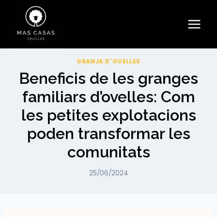
Vés
al
contingut
GRANJA D'OVELLES
Beneficis de les granges
familiars d’ovelles: Com
les petites explotacions
poden transformar les
comunitats
25/06/2024