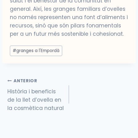
salut i el benestar de la comunitat en
general. Així, les granges familiars d’ovelles
no només representen una font d’aliments i
recursos, sinó que són pilars fonamentals
per a un futur més sostenible i cohesionat.
Etiquetes
#
granges a l'Empordà
d'entrada
Navegació
ANTERIOR
d'entrades
Història i beneficis
de la llet d’ovella en
la cosmètica natural