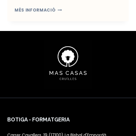
SUBMERGEIX-
MÉS INFORMACIÓ
TE
EN
LA
SERENITAT
DE
MAS
CASAS
CRUÏLLES:
LA
TEVA
LLAR
A
LA
GRANJA
D’OVELLES
DE
L’EMPORDÀ
BOTIGA - FORMATGERIA
Carrer Cavallers, 19 (17100) La Bisbal d'Empordà,