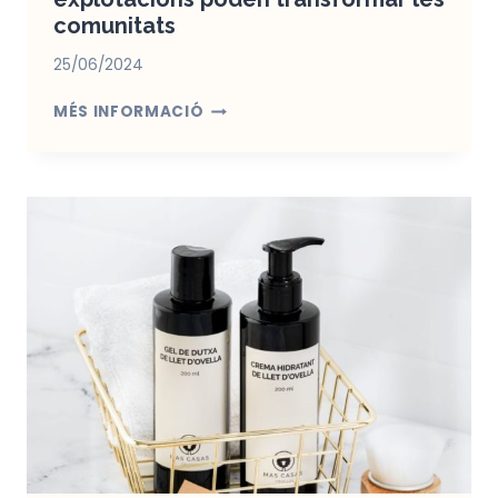
comunitats
25/06/2024
BENEFICIS
MÉS INFORMACIÓ
DE
LES
GRANGES
FAMILIARS
D’OVELLES:
COM
LES
PETITES
EXPLOTACIONS
PODEN
TRANSFORMAR
LES
COMUNITATS