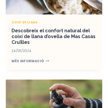
COIXÍ DE LLANA
Descobreix el confort natural del
coixí de llana d’ovella de Mas Casas
Cruïlles
24/05/2024
DESCOBREIX
MÉS INFORMACIÓ
EL
CONFORT
NATURAL
DEL
COIXÍ
DE
LLANA
D’OVELLA
DE