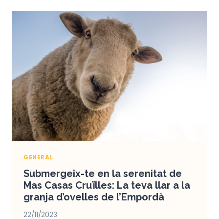
A
MAS
CASAS
CRUÏLLES:
GRANJA
D’OVELLES
AL
COR
DE
L’EMPORDÀ
GENERAL
Submergeix-te en la serenitat de
Mas Casas Cruïlles: La teva llar a la
granja d’ovelles de l’Empordà
22/11/2023