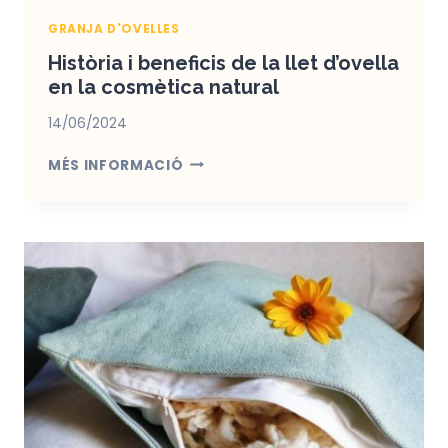
GRANJA D'OVELLES
Història i beneficis de la llet d’ovella
en la cosmètica natural
14/06/2024
HISTÒRIA
MÉS INFORMACIÓ
I
BENEFICIS
DE
LA
LLET
D’OVELLA
EN
LA
COSMÈTICA
NATURAL