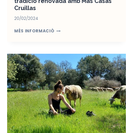
tradició renovada amb Mas Casas
Cruillas
20/02/2024
LLANA
MÉS INFORMACIÓ
D’OVELLA
A
L’EMPORDÀ:
UNA
TRADICIÓ
RENOVADA
AMB
MAS
CASAS
CRUILLAS