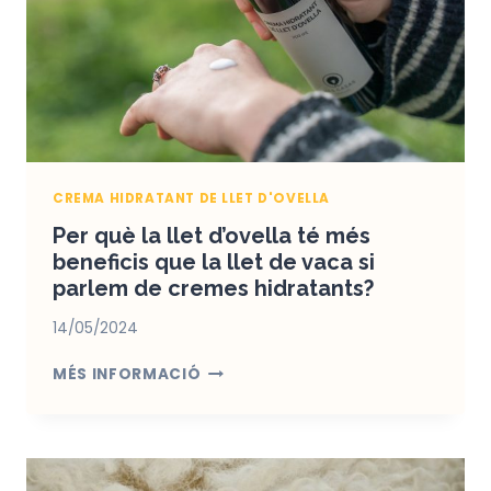
MAS
CASAS
CRUÏLLES
CREMA HIDRATANT DE LLET D'OVELLA
Per què la llet d’ovella té més
beneficis que la llet de vaca si
parlem de cremes hidratants?
14/05/2024
PER
MÉS INFORMACIÓ
QUÈ
LA
LLET
D’OVELLA
TÉ