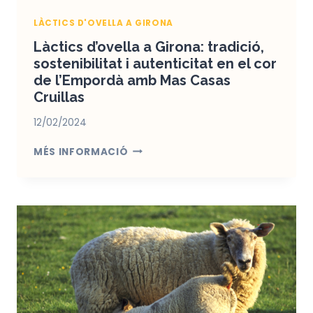
LÀCTICS D'OVELLA A GIRONA
Làctics d’ovella a Girona: tradició,
sostenibilitat i autenticitat en el cor
de l’Empordà amb Mas Casas
Cruillas
12/02/2024
LÀCTICS
MÉS INFORMACIÓ
D’OVELLA
A
GIRONA:
TRADICIÓ,
SOSTENIBILITAT
I
AUTENTICITAT
EN
EL
COR
DE