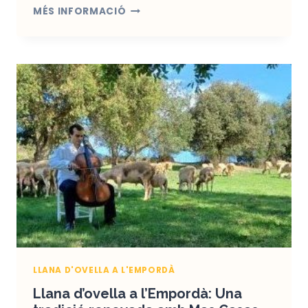
CONEIXES
MÉS INFORMACIÓ
TOTS
ELS
BENEFICIS
DE
LA
LLET
D’OVELLA?
LLANA D'OVELLA A L'EMPORDÀ
Llana d’ovella a l’Empordà: Una