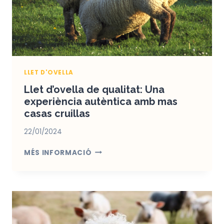
L’EMPORDÀ
AMB
MAS
CASAS
CRUILLAS
LLET D'OVELLA
Llet d’ovella de qualitat: Una
experiència autèntica amb mas
casas cruillas
22/01/2024
LLET
MÉS INFORMACIÓ
D’OVELLA
DE
QUALITAT:
UNA
EXPERIÈNCIA
AUTÈNTICA
AMB