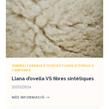
MÉS
BENEFICIS
QUE
LA
LLET
DE
VACA
SI
PARLEM
DE
CREMES
HIDRATANTS?
GENERAL
|
GRANJA D'OVELLES
|
LLANA D'OVELLA A
L'EMPORDÀ
Llana d’ovella VS fibres sintètiques
20/03/2024
LLANA
MÉS INFORMACIÓ
D’OVELLA
VS