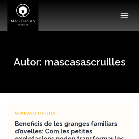
Vés
al
contingut
Autor: mascasascruilles
GRANJA D'OVELLES
Beneficis de les granges familiars
d’ovelles: Com les petites
explotacions poden transformar les